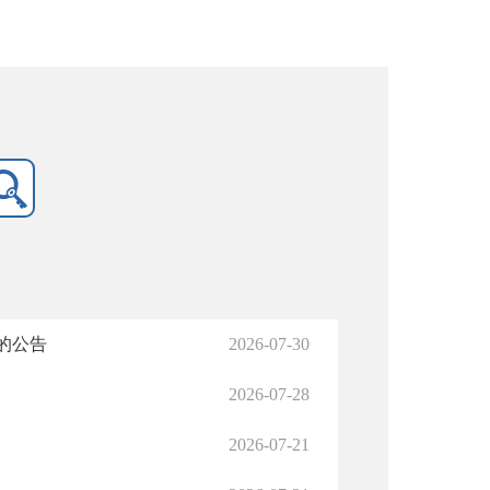
的公告
2026-07-30
2026-07-28
2026-07-21