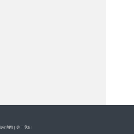
网站地图
|
关于我们