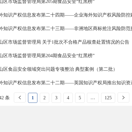
山区市场监督管理局第205期食品安全“红黑榜”
外知识产权信息发布第二十四期——企业海外知识产权风险防控
外知识产权信息发布第二十三期——非洲地区商标抢注风险防范
山区市场监督管理局 关于1批次不合格产品核查处置情况的公告
山区市场监督管理局第204期食品安全“红黑榜”
山区食品安全领域突出问题专项整治 典型案例（第二批）
外知识产权信息发布第二十二期——英国知识产权局推出知识资
42 条
1
2
3
4
5
…
125