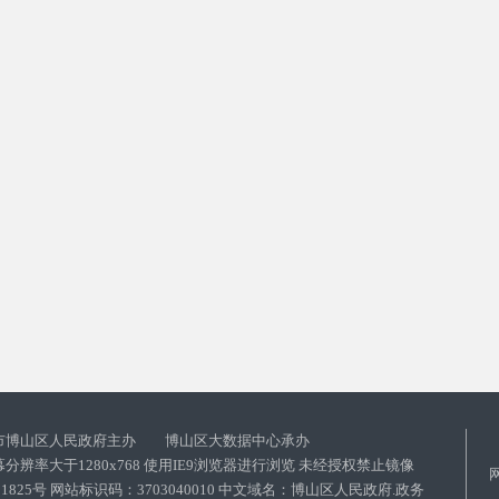
市博山区人民政府主办 博山区大数据中心承办
分辨率大于1280x768 使用IE9浏览器进行浏览 未经授权禁止镜像
021825号 网站标识码：3703040010 中文域名：博山区人民政府.政务