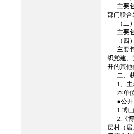
主要
部门联合
（三
主要
（四
主要
织党建、
开的其他
二、
1、
本单
●公
1.博山
2.
层村（居