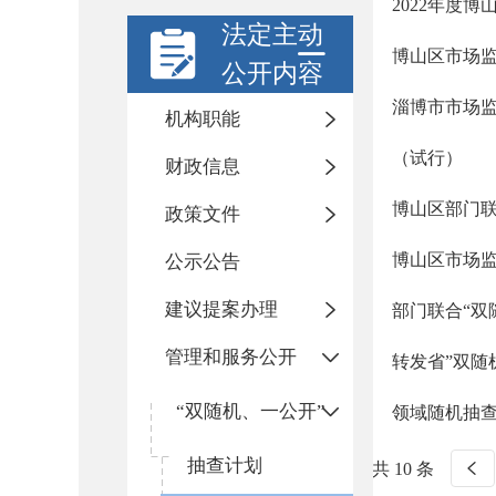
2022年度
法定主动
博山区市场监
公开内容
淄博市市场监
机构职能
（试行）
财政信息
博山区部门联
政策文件
博山区市场监
公示公告
建议提案办理
部门联合“双
管理和服务公开
转发省”双随
“双随机、一公开”
领域随机抽查
抽查计划
共 10 条