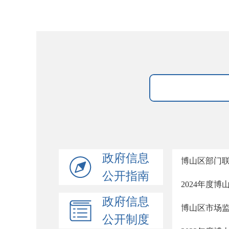
政府信息
博山区部门联
公开指南
2024年度
政府信息
博山区市场监
公开制度