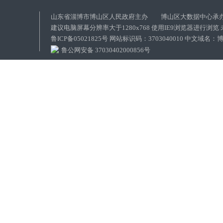
山东省淄博市博山区人民政府主办 博山区大数据中心承
建议电脑屏幕分辨率大于1280x768 使用IE9浏览器进行浏
鲁ICP备05021825号 网站标识码：3703040010 中文域
鲁公网安备 37030402000856号