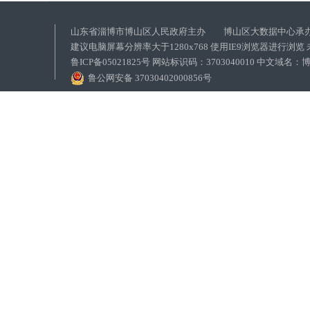
山东省淄博市博山区人民政府主办 博山区大数据中心承
建议电脑屏幕分辨率大于1280x768 使用IE9浏览器进行浏
鲁ICP备05021825号 网站标识码：3703040010 中文域
鲁公网安备 37030402000856号