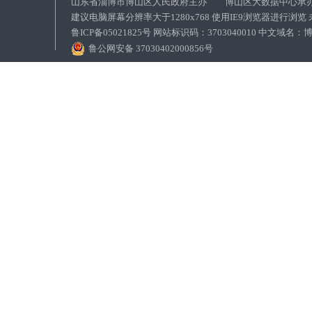
山东省淄博市博山区人民政府主办 博山区大数据中心承
建议电脑屏幕分辨率大于1280x768 使用IE9浏览器进行浏
鲁ICP备05021825号 网站标识码：3703040010 中文域
鲁公网安备 37030402000856号