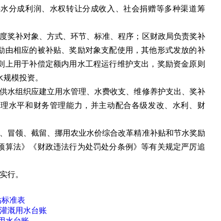
供水分成利润、水权转让分成收入、社会捐赠等多种渠道筹
度奖补对象、方式、环节、标准、程序；区财政局负责奖补
励由相应的被补贴、奖励对象支配使用，其他形式发放的补
则上用于补偿定额内用水工程运行维护支出，奖励资金原则
水规模投资。
供水组织应建立用水管理、水费收支、维修养护支出、奖补
管理水平和财务管理能力，并主动配合各级发改、水利、财
、冒领、截留、挪用农业水价综合改革精准补贴和节水奖励
预算法》《财政违法行为处罚处分条例》等有关规定严厉追
实行。
贴标准表
泵站灌溉用水台账
溉用水台账