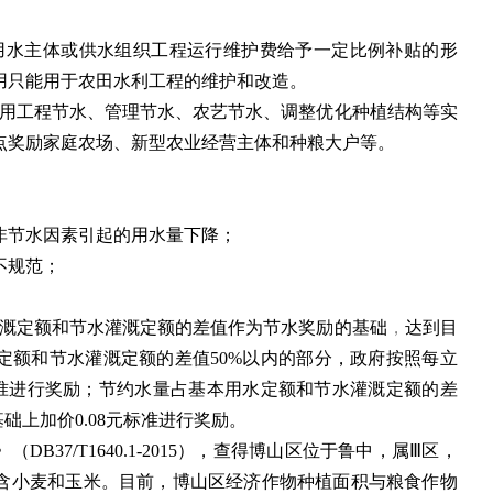
水主体或供水组织工程运行维护费给予一定比例补贴的形
用只能用于农田水利工程的维护和改造。
用工程节水、管理节水、农艺节水、调整优化种植结构等实
点奖励家庭农场、新型农业经营主体和种粮大户等。
非节水因素引起的用水量下降；
不规范；
溉定额和节水灌溉定额的差值作为节水奖励的基础
，
达到目
定额和节水灌溉定额的差值50%以内的部分，政府按照每立
标准进行奖励；节约水量占基本用水定额和节水灌溉定额的差
础上加价0.08元标准进行奖励。
B37/T1640.1-2015），查得博山区位于鲁中，属Ⅲ区，
含小麦和玉米。目前，博山区经济作物种植面积与粮食作物