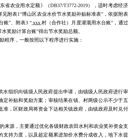
省农业用水定额》（DB37/T3772-2019），适时考虑经济
见附表1“博山区农业水价节水奖励补贴标准表”，依据附表
账”、附表3 “
xxx
村（合作社）月度灌溉用水台账”，通过
节水奖励计算台账”得出节水奖励总额。
励程序，一般按照以下程序进行实施：
供水组织向镇级人民政府提出申请，由镇级人民政府进行审
确定补贴和奖励方案；审核结果在镇、村两级公示不少于五
批准，区财政局将资金下达相关镇政府，由镇政府及时兑付
的来源，主要通过优化各级财政农田水利和农业奖补资金支
的支持力度，以及超定额累进加价水费分成收入，地下水提