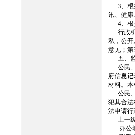
3、
讯、健康
4、
行政
私，公开
意见；第
五、
公民
府信息记
材料。本
公民
犯其合法
法申请行
上一
办公