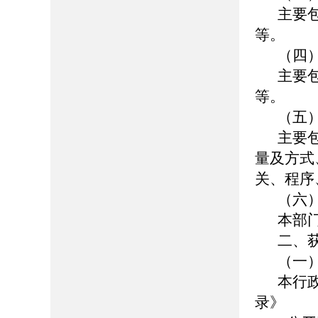
主要
等。
（四
主要
等。
（五
主要
量及方式
关、程序
（六
本部
二、
（一
本行
录》