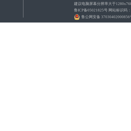
建议电脑屏幕分辨率大于1280x7
鲁ICP备05021825号 网站标识码
鲁公网安备 3703040200085