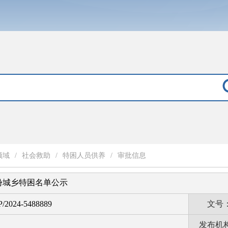
领域
/
社会救助
/
特困人员供养
/
审批信息
月份城乡特困名单公示
P/2024-5488889
文号
发布机