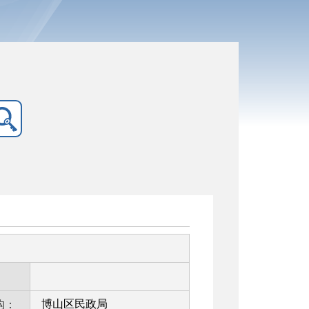
：
博山区民政局
构：