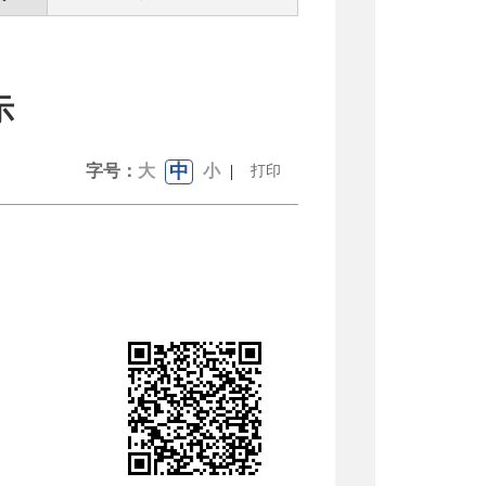
示
中
字号：
大
小
|
打印