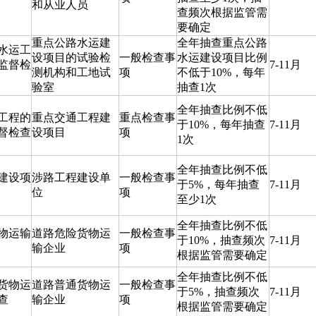
和从业人员
查频次根据监管需
要确定
重点公路水运建
全年抽查重点公路
水运工
设项目的试验检
一般检查事
水运建设项目比例
监督检
7-11月
测机构和工地试
项
不低于10%，每年
验室
抽查1次
全年抽查比例不低
工程的
重点交通工程建
重点检查事
于10%，每年抽查
7-11月
督检查
设项目
项
1次
全年抽查比例不低
建设项
涉路工程建设单
一般检查事
于5%，每年抽查
7-11月
位
项
至少1次
全年抽查比例不低
物运输
道路危险货物运
一般检查事
于10%，抽查频次
7-11月
输企业
项
根据监管需要确定
全年抽查比例不低
货物运
道路普通货物运
一般检查事
于5%，抽查频次
7-11月
查
输企业
项
根据监管需要确定