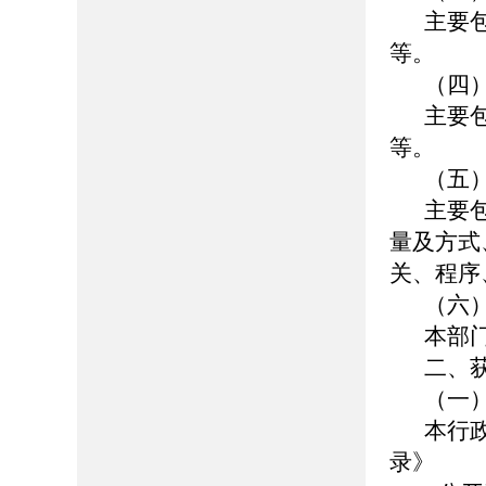
主要
等。
（四
主要
等。
（五
主要
量及方式
关、程序
（六
本部
二、
（一
本行
录》