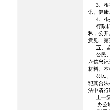
3、
讯、健康
4、
行政
私，公开
意见；第
五、
公民
府信息记
材料。本
公民
犯其合法
法申请行
上一
办公