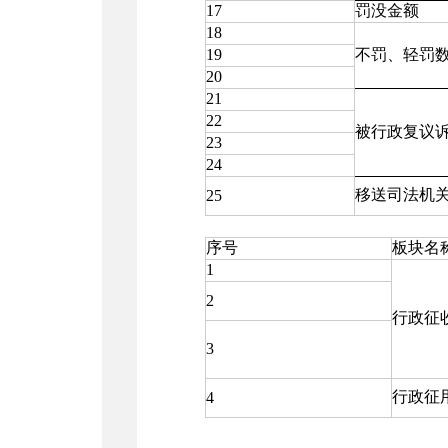
17
罚没金额
18
19
不罚、轻罚
20
21
22
被行政复议
23
24
移送司法机
25
序号
板块名
1
2
行政征
3
行政征
4