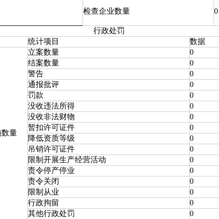
检查企业数量
0
行政处罚
统计项目
数据
立案数量
0
结案数量
0
警告
0
通报批评
0
罚款
0
没收违法所得
0
没收非法财物
0
暂扣许可证件
0
施数量
降低资质等级
0
吊销许可证件
0
限制开展生产经营活动
0
责令停产停业
0
责令关闭
0
限制从业
0
行政拘留
0
其他行政处罚
0