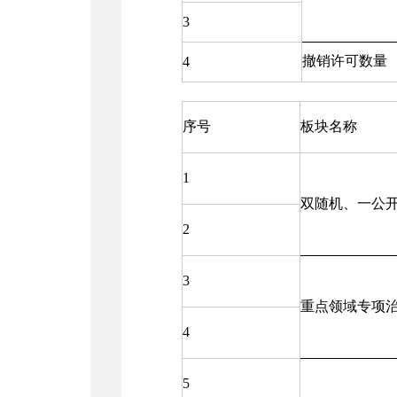
3
撤销许可数量
4
序号
板块名称
1
双随机、一公
2
3
重点领域专项
4
5