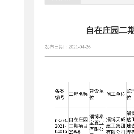
自在庄园二期
发布日期：2021-04-26
备案
建设单
监
工程名称
施工单位
编号
位
位
淄
淄博泰
自在庄园
淄博天威
然
03-03-
宝置业
二期项目
建工集团
建
2021-
有限公
04016
25#楼
有限公司
理