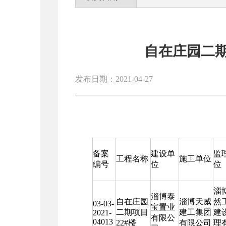
自在庄园二期
发布日期：2021-04-27
备案
建设单
监
工程名称
施工单位
编号
位
位
淄
淄博泰
自在庄园
淄博天威
然
03-03-
宝置业
二期项目
建工集团
建
2021-
有限公
04013
22#楼
有限公司
理