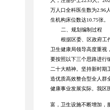
人，注册护士
2233
人。2
万人口全科医生数为
2.96
生机构床位数达
10.75
张。
二、规划编制过程
根据
区
委、
区
政府工
卫生健康
局
领导高度重视
要按照以下三个思路进行
二十大精神。坚持新时期
造优质高效整合型全人群
健康事业发展实际。我
区
富，卫生设施不断增加，