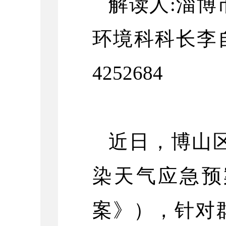
解读人:淄
环境科科长李
4252684
近日，博山
染天气应急预
案》），针对