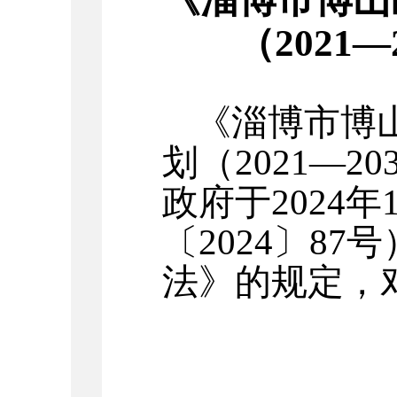
（
20
21
—
《
淄博市
博
划（
20
21
—2
政府于
202
4
年
〔
2024
〕
87
号
法》的规定，