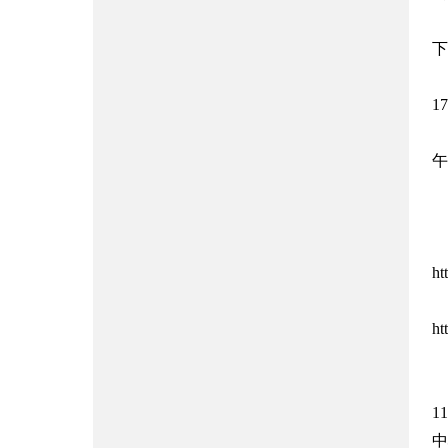
下
1
午
ht
ht
1
中