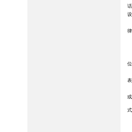
话
设
律
位
表
或
式