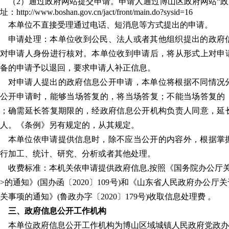
（2）通过政府网站提交申请。申请人通过博山区政府网站“政
：http://www.boshan.gov.cn/jact/front/main.do?sysid=16
本单位不直接受理通过电话、短消息等方式提出的申请。
申请处理：本单位收到公民、法人或者其他组织提出的政府
对申请人身份进行核对。本单位收到申请后，将从形式上对申
备的申请予以退回，要求申请人补正信息。
对申请人提出的政府信息公开申请，本单位将根据不同情况
公开申请时，能够当场答复的，将当场答复；不能当场答复的，
；确需延长答复期限的，经政府信息公开机构负责人同意，延长
人。《条例》另有规定的，从其规定。
本单位依申请提供信息时，除不应当公开的内容外，根据掌
行加工、统计、研究、分析或者其他处理。
收费标准：本机关依申请提供政府信息,按照《国务院办公厅
>的通知》(国办函〔2020〕109号)和《山东省人民政府办公
关事项的通知》(鲁政办字〔2020〕179号)收取信息处理费 。
三、政府信息公开工作机构
本单位政府信息公开工作机构为博山区域城镇人民政府党政办