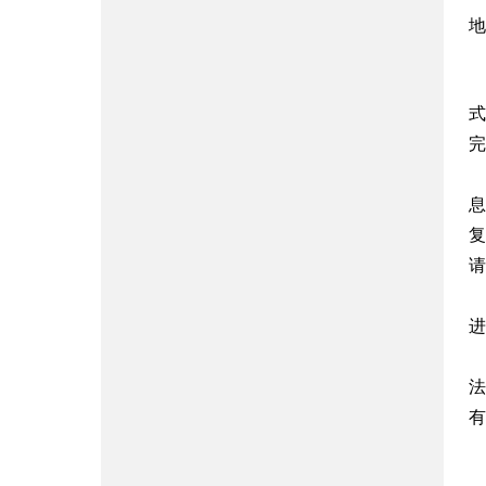
地址
式
完
息
复
请
进
法
有