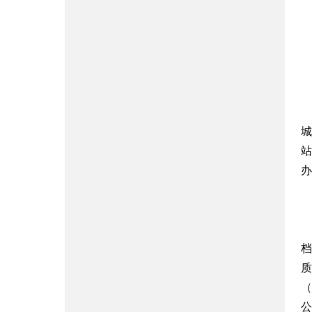
城
站
办
档
（
公