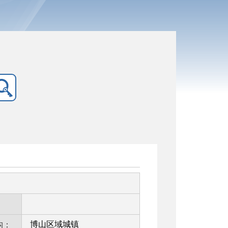
：
博山区域城镇
构：