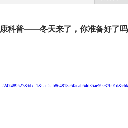
康科普——冬天来了，你准备好了吗
7489527&idx=1&sn=2ab864818c5faeab54d35ae59e37b91d&chksm=