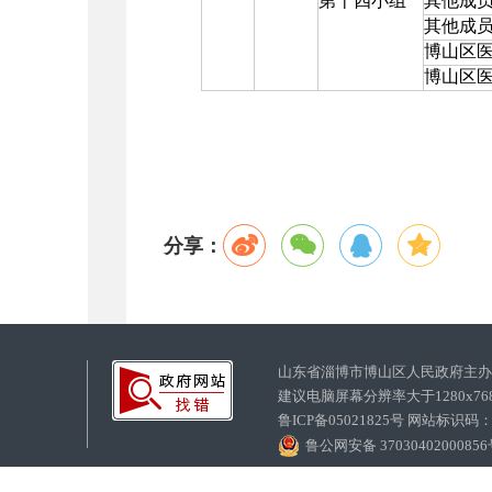
第十四小组
其他成
其他成
博山区
博山区
分享：
山东省淄博市博山区人民政府主
建议电脑屏幕分辨率大于1280x7
鲁ICP备05021825号 网站标识码
鲁公网安备 3703040200085