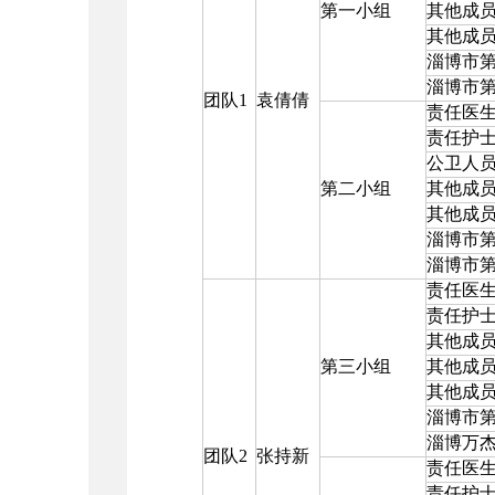
第一小组
其他成
其他成
淄博市
淄博市
团队1
袁倩倩
责任医
责任护
公卫人
第二小组
其他成
其他成
淄博市
淄博市
责任医
责任护
其他成
第三小组
其他成
其他成
淄博市
淄博万
团队2
张持新
责任医
责任护