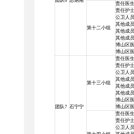
团队6
彭炳南
责任医
责任护
公卫人
其他成
第十二小组
其他成
其他成
博山区
博山区
责任医
责任护
公卫人
其他成
第十三小组
其他成
其他成
博山区
团队7
石宁宁
博山区
责任医
责任护
公卫人