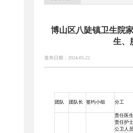
博山区八陡镇卫生院
生、
发布日期：2024-05-22
团队
团队长
签约小组
分工
责任医
责任护
公卫人