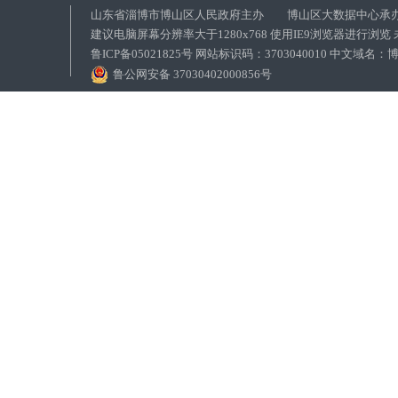
山东省淄博市博山区人民政府主办 博山区大数据中心承
建议电脑屏幕分辨率大于1280x768 使用IE9浏览器进行浏
鲁ICP备05021825号 网站标识码：3703040010 中文域
鲁公网安备 37030402000856号