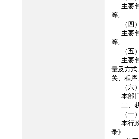
主要
等。
（四
主要
等。
（五
主要
量及方式
关、程序
（六
本部
二、
（一
本行
录》