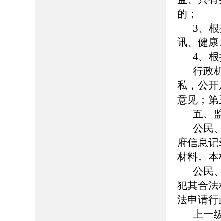
的；
3、
讯、健康
4、
行政
私，公开
意见；第
五、
公民
府信息记
材料。本
公民
犯其合法
法申请行
上一