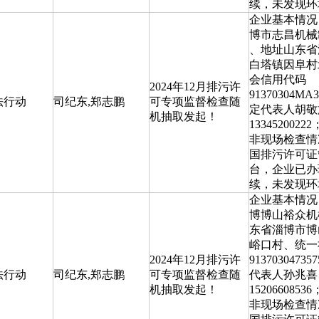
续，未发现环
企业基本情况
博市志昌机械
、地址山东省
白塔镇因阜村
会信用代码
2024年12月排污许
91370304M
法行动
司纪东,郑志鹏
可专项监督检查随
定代表人胡敬
机抽取发起！
13345200222
非现场检查情
国排污许可证
台，企业已办
续，未发现环
企业基本情况
博博山裕众机
东省淄博市博
峪口村、统一
2024年12月排污许
9137030473
法行动
司纪东,郑志鹏
可专项监督检查随
代表人孙兆喜
机抽取发起！
15206608536
非现场检查情