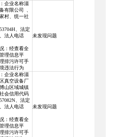
：企业名称淄
备有限公司 、
家村、统一社
8653704H、法定
、法人电话
未发现问题
；
况：经查看全
管理信息平
理排污许可手
境违法行为
：企业名称淄
区真空设备厂
博山区域城镇
社会信用代码
7157082N、法定
、法人电话
未发现问题
；
况：经查看全
管理信息平
理排污许可手