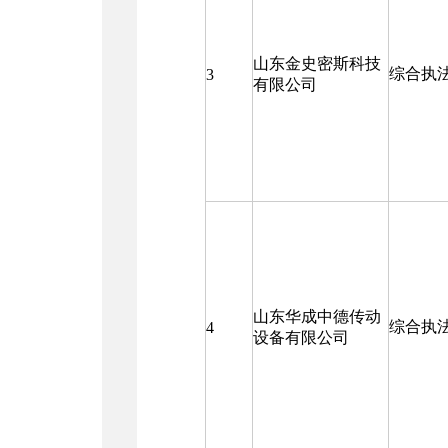
山东金史密斯科技
综合执
3
有限公司
山东华成中德传动
综合执
4
设备有限公司