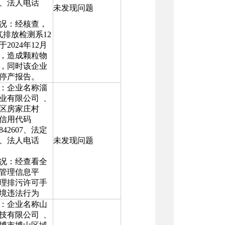
、法人电话
未发现问题
；
况：经核查，
气排放检测系12
2024年12月
产，造成颗粒物
，同时该企业
停产报告。
：企业名称淄
业有限公司 、
区房家庄村
信用代码
28842607、法定
、法人电话
未发现问题
；
况：经查看全
管理信息平
理排污许可手
境违法行为
：企业名称山
技有限公司 、