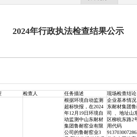
2024年行政执法检查结果公示
型
检查人
任务描述
现场检查结论
根据环境自动监测
企业基本情况
超标快报，在2024
东耐材集团鲁
年12月19日环境自
司 、地址山
动监测中山东耐材
区柳杭东路2
集团鲁耐窑业有限
用代码
公司的鲁耐窑业3
9137030072