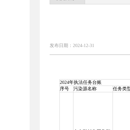
发布日期：2024-12-31
2024年执法任务台账
序号
污染源名称
任务类