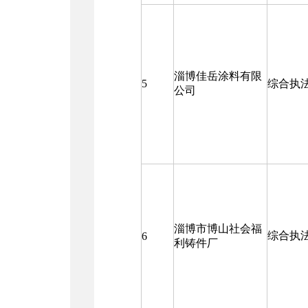
淄博佳岳涂料有限
5
综合执
公司
淄博市博山社会福
综合执
6
利铸件厂