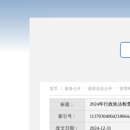
首页
/
政务公开
/
政府信息公开
/
管理
2024年行政执法检
标题：
索引号：
11370304004218664
发文日期：
2024-12-31