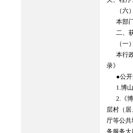
（六
本部
二、
（一
本行
录》
●公
1.博山
2.
层村（居
厅等公共
务服务大