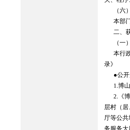
（六
本部
二、
（一
本行
录》
●公
1.博山
2.
层村（居
厅等公共
务服务大