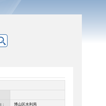
：
博山区水利局
构：