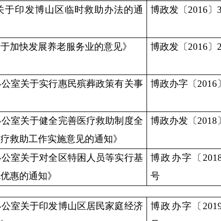
关于印发博山区临时救助办法的通
博政发
〔
201
6〕
关于加快发展养老服务业的意见》
博政发
〔2
01
6〕
办公室关于实行惠民殡葬政策有关事
博政办字
〔20
1
6
办公室关于健全完善医疗救助制度全
博政办发
〔
201
8
医疗救助工作实施意见的通知》
办公室关于对全区特困人员等实行基
博政办字
〔20
1
免优惠的通知》
号
办公室关于印发博山区居民家庭经济
博政办字
〔
201