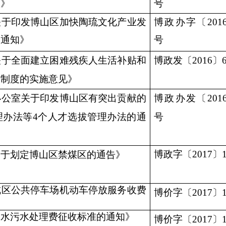
知》
号
关于印发博山区加快陶琉文化产业发
博政办字
〔
201
的通知》
号
关于全面建立困难残疾人生活补贴和
博政发
〔2
01
6〕
贴制度的实施意见》
办公室关于印发博山区有突出贡献的
博政办发
〔2
01
理办法等4个人才选拔管理办法的通
号
博政字
〔20
1
7〕
关于划定博山区禁煤区的通告》
成区公共停车场机动车停放服务收费
博价字
〔20
1
7〕
用水污水处理费征收标准的通知》
博价字
〔2
01
7〕