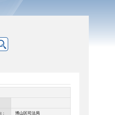
：
博山区司法局
构：