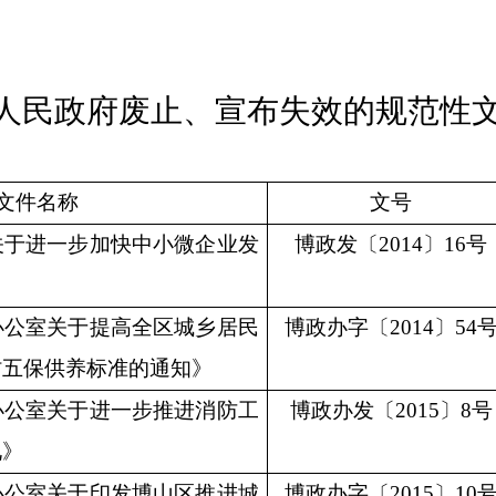
人民政府废止、宣布失效的规范性
文件名称
文号
关于进一步加快中小微企业发
博政发
〔
201
4〕16号
办公室关于提高全区城乡居民
博政办字
〔
201
4〕54
村五保供养标准的通知》
办公室关于进一步推进消防工
博政办发
〔
201
5〕8号
见》
办公室关于印发博山区推进城
博政办字
〔
201
5〕10