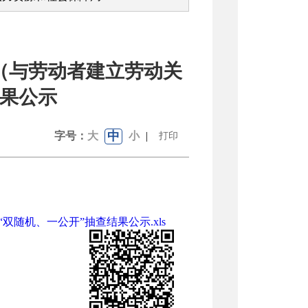
位（与劳动者建立劳动关
结果公示
中
字号：
大
小
|
打印
随机、一公开”抽查结果公示.xls