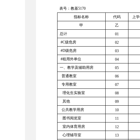
表号：教基
5170
指标名称
代码
上学
甲
乙
总计
01
#C级危房
02
#D级危房
03
#租用外单位
04
一、教学及辅助用房
05
普通教室
06
专用教室
07
理化生实验室
08
其他
09
公共教学用房
10
图书阅览室
11
室内体育用房
12
心理辅导室
13