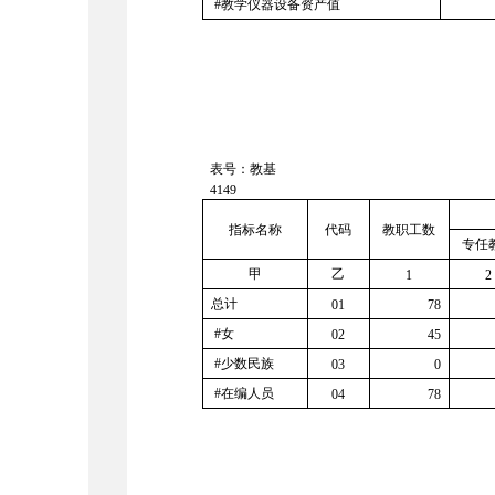
#教学仪器设备资产值
表号：教基
4149
指标名称
代码
教职工数
专任
甲
乙
1
2
总计
01
78
#女
02
45
#少数民族
03
0
#在编人员
04
78