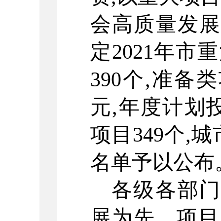
会高质量发
定
2021
年市重
390
个
,
准备类
元
,
年度计划
项目
349
个
,
城
名单予以公布
各级各部
展为先
、
项目