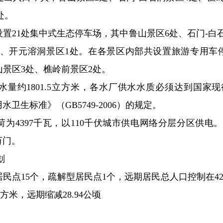
处。
置21处集中式生态停车场，其中鲁山景区6处、石门-白
处、开元溶洞景区1处。在各景区内部共设置旅游专用车停
山景区3处、樵岭前景区2处。
水量约1801.5立方米，各水厂供水水质必须达到国家
饮用水卫生标准》（GB5749-2006）的规定。
为4397千瓦，以110千伏城市供电网络分层分区供电
万门。
划
点15个，疏解型居民点1个，远期居民总人口控制在4294
方米，远期缩减28.94公顷