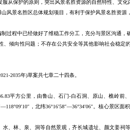
发服从保护的原则，突出风景名胜资源的自然特性、文化
博山风景名胜区总体规划项目，有利于保护风景名胜资源
编制过程中已经做好了维稳工作分工，充分与景区沟通，
性、倾向性问题；不存在公共安全等其他影响社会稳定
21-2035年)草案共七章二十四条。
6.83平方公里，由鲁山、石门-白石洞、原山、樵岭前
—118°09′10″，北纬36°16′58″—36°34′06″。核心
、水、林、泉、洞等自然景观，齐长城遗址、颜文姜祠