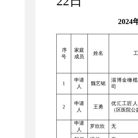
22日
202
序
家庭
姓名
号
成员
申请
淄博金橄榄
1
魏艺铭
人
司
申请
优汇工匠人
2
王勇
人
（区医院公
申请
罗欣欣
无
人