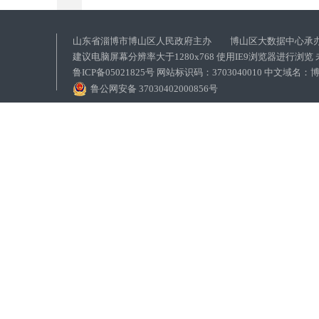
山东省淄博市博山区人民政府主办 博山区大数据中心承
建议电脑屏幕分辨率大于1280x768 使用IE9浏览器进行浏
鲁ICP备05021825号 网站标识码：3703040010 中文域
鲁公网安备 37030402000856号