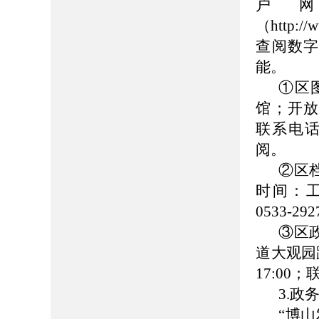
户
（http://
查阅数
能。
①区
馆；开放时
联系电话：
阅。
②区
时间：工作
0533-
③区
道大观园路
17:00
3.政
“博