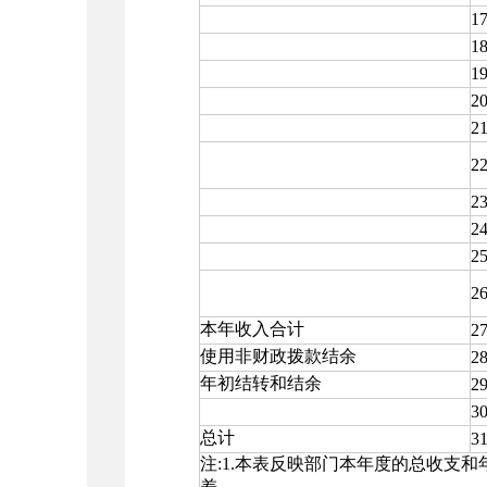
1
1
1
2
2
2
2
2
2
2
本年收入合计
2
使用非财政拨款结余
2
年初结转和结余
2
3
总计
3
注:1.本表反映部门本年度的总收支
差。