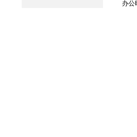
办公时间：
邮政编码
联系电话
行政诉
办公地址
办公时间：
邮政编码
联系电话：
附件：
2.
八
山东省淄博市博山区人民政府主办 博山区大数据中心承
建议电脑屏幕分辨率大于1280x768 使用IE9浏览器进行浏
鲁ICP备05021825号 网站标识码：3703040010 中文域