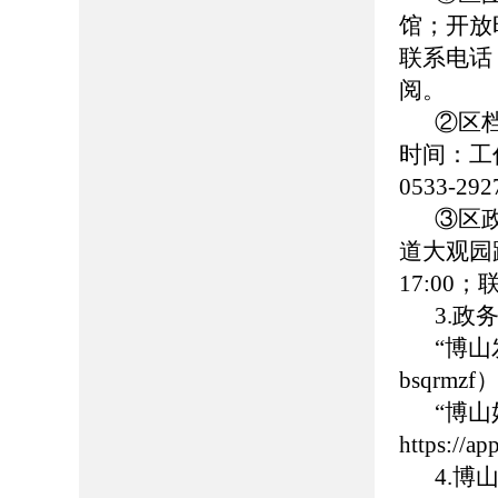
馆；开放时
联系电话：0
阅。
②区
时间：工作日
0533-
③区
道大观园路
17:00
3.政
“博
bsqrmzf
“博
https://
4.