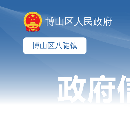
博山区人民政府
博山区八陡镇