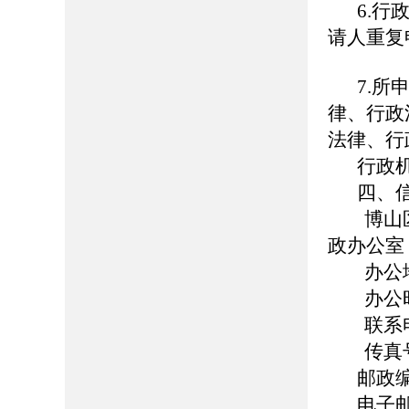
6.
请人重复
7.
律、行政
法律、
行政
四、
博山区
政办公室
办公地
办公时间：8
联系电话：
传真号码：
邮政编码
电子邮箱