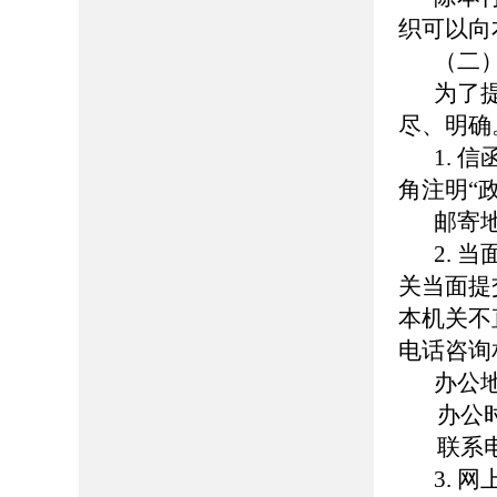
织可以向
（二
为了
尽、明
1.
角注明“
邮寄
2.
关当面提
本机关不
电话咨
办公
办公时间：8
联系电话：
3.