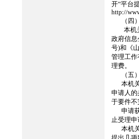
开”平台
http://ww
（四
本机关依
政府信息
号)和《
管理工作
理费。
（五
本机
申请人的
于要件不
申请
止受理申
本机
提出几项