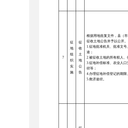
根据用地批复文件，县（市
征收土地公告并予以公开。
征
征
1.
征地批准机关、批准文号
地
收
途；
组
土
7
2.
被征收土地的所有权人、
织
地
3.
征地补偿标准、农业人口
实
公
径等；
施
告
4.
办理征地补偿登记的期限
5.
救济途径。