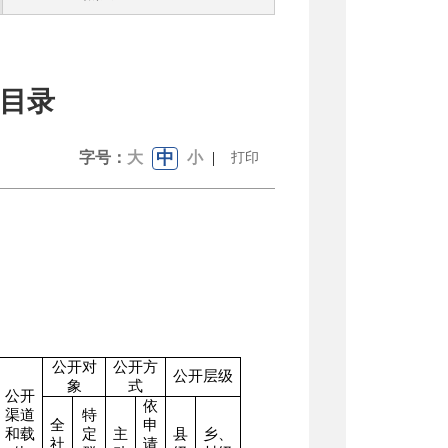
目录
中
字号：
大
小
|
打印
公开对
公开方
公开层级
象
式
公开
依
渠道
特
全
申
和载
定
主
县
乡、
社
请