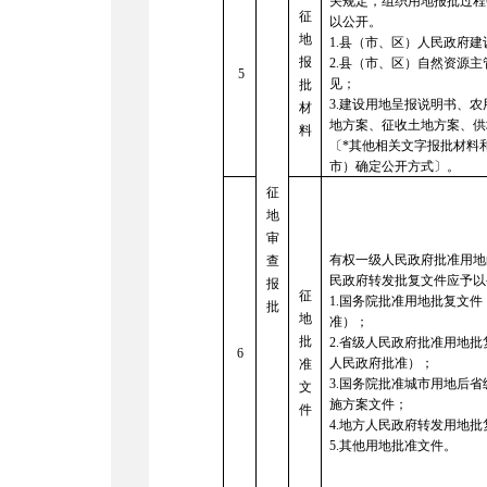
关规定，组织用地报批过程
征
以公开。
地
1.
县（市、区）人民政府建
报
2.
县（市、区）自然资源主
5
见；
批
3.
建设用地呈报说明书、农
材
地方案、征收土地方案、供
料
〔*其他相关文字报批材料
市）确定公开方式〕。
征
地
审
有权一级人民政府批准用地
查
民政府转发批复文件应予以
报
征
1.
国务院批准用地批复文件
批
地
准）；
批
2.
省级人民政府批准用地批
6
人民政府批准）；
准
3.
国务院批准城市用地后省
文
施方案文件；
件
4.
地方人民政府转发用地批
5.
其他用地批准文件。