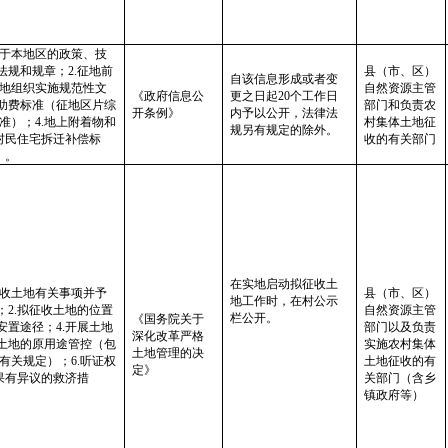
于本地区的政策、技
法规和规章；2.征地前
县（市、区）
自该信息形成或者变
地组织实施规范性文
自然资源主管
《政府信息公
更之日起20个工作日
补助费标准（征地区片综
部门和负责农
开条例》
内予以公开，法律法
准）；4.地上附着物和
村集体土地征
规另有规定的除外。
村民住宅拆迁补偿标
收的有关部门
〕。
在实地启动拟征收土
收土地有关事项并予
县（市、区）
地工作时，在村公示
；2.拟征收土地的位置
自然资源主管
栏公开。
《国务院关于
安置途径；4.开展土地
部门以及负责
深化改革严格
收土地的原用途管控（包
实施农村集体
土地管理的决
有关规定）；6.听证权
土地征收的有
定》
果有异议的救济措
关部门（含乡
镇政府等）