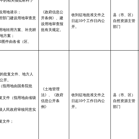
中的相关报批材料予
设用地请示；
《政府信息公
收到征地批准文件之
县（市、区）
管部门建设用地审查意
开条例》、建
日起10个工作日内公
自然资源主管
设用地审查报
开。
部门
用地转用方案、补充耕
批有关规定。
地方案；
和图件由各省（区、
的批复文件、地方人
公开。
（指用地由国务院批
《土地管理
法》、《政府
收到征地批准文件之
县（市、区）
复文件（指用地由省级
信息公开条
日起10个工作日内公
自然资源主管
例》
开。
部门
级人民政府审核同意实
复文件；