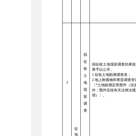
拟
征
拟征收土地现状调查结果按
收
果予以公开。
1.
征收土地勘测调查表；
土
2.
地上附着物和青苗调查登
3
地
〔*土地勘测定界图件（涉
现
外；图件应按有关法律法规
理）〕。
状
调
查
征
地