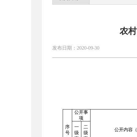
农村
发布日期：2020-09-30
公开事
项
序
一
二
公开内容
号
级
级