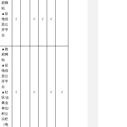
府网
站
▲征
地信
√
√
√
√
息公
开平
台
▲政
府网
站
▲征
地信
息公
开平
台
▲社
√
√
√
√
区/企
事业
单位/
村公
示栏
（电