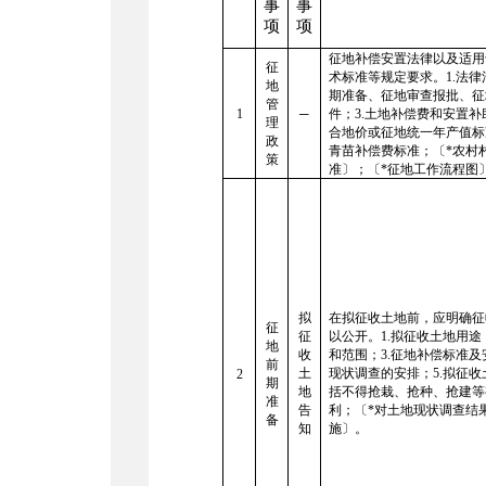
事
事
项
项
征地补偿安置法律以及适用
征
术标准等规定要求。1.法律
地
期准备、征地审查报批、征
管
1
─
件；3.土地补偿费和安置
理
合地价或征地统一年产值标
政
青苗补偿费标准；〔*农村
策
准〕；〔*征地工作流程图
拟
在拟征收土地前，应明确征
征
征
以公开。1.拟征收土地用途
地
收
和范围；3.征地补偿标准及
前
土
现状调查的安排；5.拟征
2
期
地
括不得抢栽、抢种、抢建等
准
告
利；〔*对土地现状调查结
备
知
施〕。