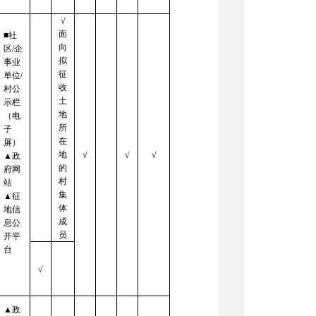
√
面
■社
向
区/企
拟
事业
征
单位/
收
村公
土
示栏
地
（电
所
子
在
屏）
地
√
√
√
▲政
的
府网
村
站
集
▲征
体
地信
成
息公
员
开平
台
√
▲政