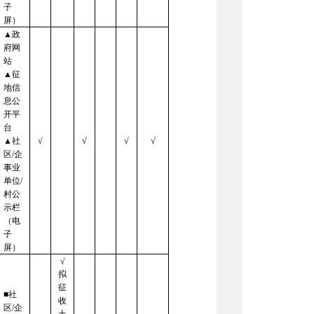
子
屏）
▲政
府网
站
▲征
地信
息公
开平
台
▲社
√
√
√
√
区/企
事业
单位/
村公
示栏
（电
子
屏）
√
拟
征
■社
收
区/企