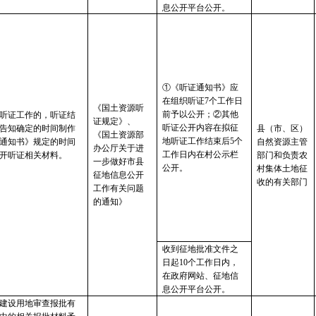
息公开平台公开。
①《听证通知书》应
在组织听证7个工作日
《国土资源听
前予以公开；②其他
听证工作的，听证结
证规定》、
听证公开内容在拟征
告知确定的时间制作
县（市、区）
《国土资源部
地听证工作结束后5个
通知书》规定的时间
自然资源主管
办公厅关于进
工作日内在村公示栏
开听证相关材料。
部门和负责农
一步做好市县
公开。
村集体土地征
征地信息公开
收的有关部门
工作有关问题
的通知》
收到征地批准文件之
日起10个工作日内，
在政府网站、征地信
息公开平台公开。
建设用地审查报批有