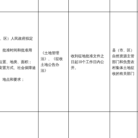
、区）人民政府拟定
、批准时间和批准用
县（市、区）
《土地管理
收到征地批准文件之
自然资源主管
法》、《征收
位置、地类、面积；
日起10个工作日内公
部门和负责农
土地公告办
安置方式、社会保障途
开。
村集体土地征
法》
收的有关部门
、地点和要求；