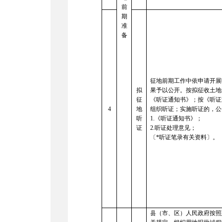
前
期
准
备
征地前期工作中依申请开展
拟
果予以公开。按拟征收土地
征
《听证通知书》；按《听证
4
地
组织听证；实施听证的，公
听
1.
《听证通知书》；
证
2.
听证处理意见；
〔*听证笔录有关资料〕。
县（市、区）人民政府按照