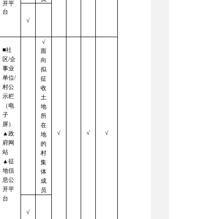
开平
台
√
√
■社
面
区/企
向
事业
拟
单位/
征
村公
收
示栏
土
（电
地
子
所
屏）
在
√
√
√
▲政
地
府网
的
站
村
▲征
集
地信
体
息公
成
开平
员
台
√