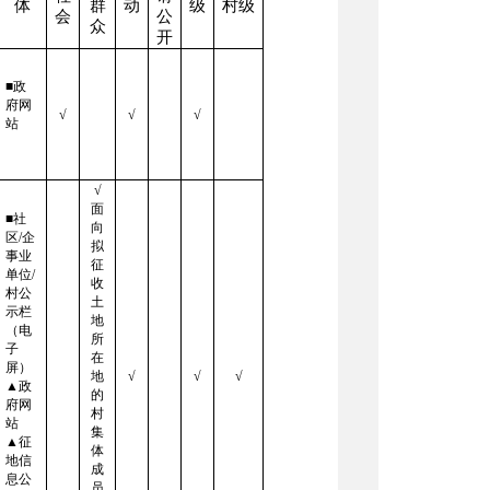
体
群
动
级
村级
会
公
众
开
■政
府网
√
√
√
站
√
面
■社
向
区/企
拟
事业
征
单位/
收
村公
土
示栏
地
（电
所
子
在
屏）
地
√
√
√
▲政
的
府网
村
站
集
▲征
体
地信
成
息公
员