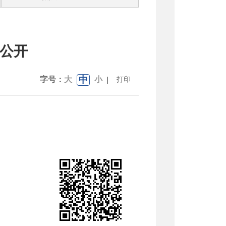
算公开
中
字号：
大
小
|
打印