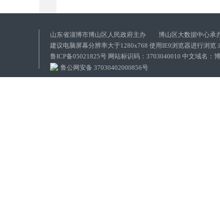
山东省淄博市博山区人民政府主办 博山区大数据中心承
建议电脑屏幕分辨率大于1280x768 使用IE9浏览器进行浏
鲁ICP备05021825号 网站标识码：3703040010 中文域
鲁公网安备 37030402000856号