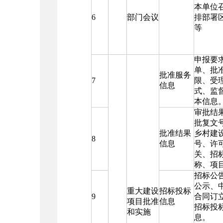
本单位
6
部门会议
排部署
等
申报要
单、批
批准服务
7
限、受
信息
式、监
本信息
审批结
批复文
批准结果
乡村建
8
信息
号、许
关、招
称、项
招标公
公示、
重大建设
招标投标
9
合同订
项目批准
信息
招标投
和实施
息。