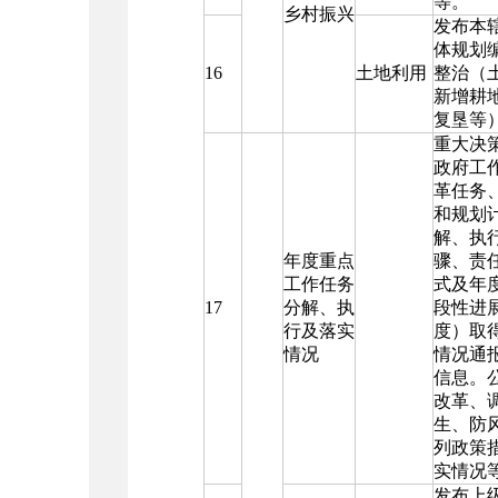
等。
乡村振兴
发布本
体规划
16
土地利用
整治（
新增耕
复垦等
重大决
政府工
革任务
和规划
解、执
年度重点
骤、责
工作任务
式及年
17
分解、执
段性进
行及落实
度）取
情况
情况通
信息。
改革、
生、防
列政策
实情况
发布上