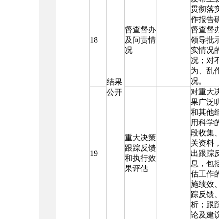
贯彻落
作报告
督查督办
督查督
18
及问责情
领导批
况
实情况
况；对
为、乱
况。
结果
对重大
公开
果广泛
和其他
用科学
段收集
重大决策
关资料
跟踪反馈
19
出跟踪
和执行效
息，包
果评估
估工作
施绩效
踪反馈
析；跟
论及建