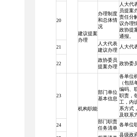
人大代
员提案
办理制度
责任分
和总体情
20
议办理
况
政协提
建议提案
通报。
办理
人大代表
人大代
21
建议办理
政协委员
22
政协委
提案办理
各单位
（包括
编码、
部门单位
23
职责，
基本信息
工，内
系方式
机构职能
及联系
部门职责
各单位
24
任务清单
县级政