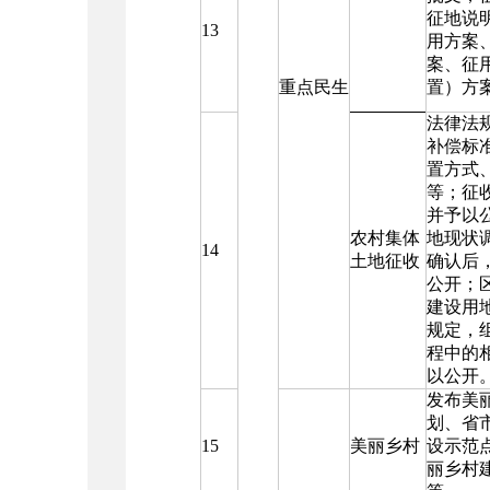
征地说
13
用方案
案、征
重点民生
置）方
法律法
补偿标
置方式
等；征
并予以
农村集体
地现状
14
土地征收
确认后
公开；
建设用
规定，
程中的
以公开
发布美
划、省
15
美丽乡村
设示范
丽乡村