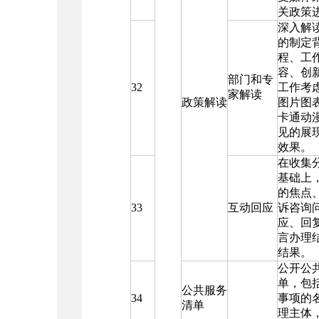
关政策
深入解
的制定
程、工
容、创
部门和专
32
工作考
家解读
政策解读
图片图
卡通动
见的展
效果。
在收集
基础上
的焦点
33
互动回应
诉咨询
应、回
言办理
结果。
公开公
单，包
公共服务
34
事项的
清单
理主体