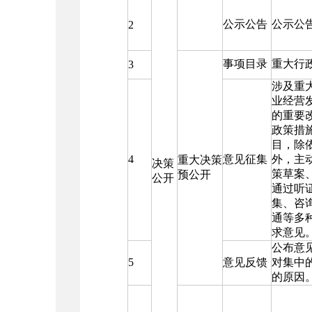
公示公告
公示公
2
事项目录
重大行
3
涉及重
业经营
的重要
政策措
目，除
4
意见征集
外，主
重大决策
决策
策草案
预公开
公开
通过听
集、咨
通等多
求意见
公布意
5
意见反馈
对集中
的原因