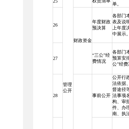
权责清单
25
单。
各部门
年度财政
表及说
26
预决算
上年度
中展示
财政资金
各部门本
“三公”经
预算安
27
费情况
公”经
公开行
法依据
管理
督途径
公开
28
事前公开
法事项
构、审
件、办
南、执