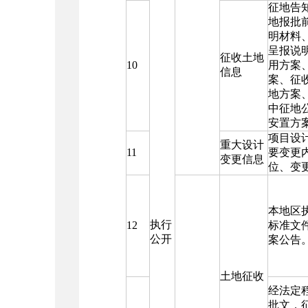
征地告
地报批
明材料
呈报说
征收土地
10
用方案
信息
案、征
地方案
中征地
安置方
项目设
重大设计
11
要变更
变更信息
位、变
本地区
执行
12
标准文
公开
案公告
土地征收
经法定
批文，