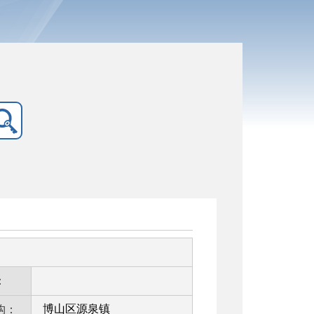
：
博山区源泉镇
构：