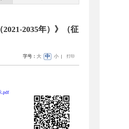
21-2035年）》（征
中
字号：
大
小
|
打印
pdf