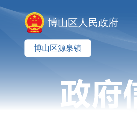
博山区人民政府
博山区源泉镇