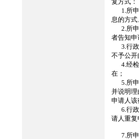
复方式
1.
息的方
2.
者告知申
3.
不予公开
4.
在；
5.
并说明理
申请人
6.
请人重复
7.