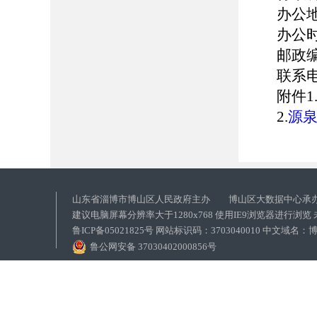
办公
办公时
邮政编
联系电话
附件1
2.
源
山东省淄博市博山区人民政府主办 博山区大数据中心承
建议电脑屏幕分辨率大于1280x768 使用IE9浏览器进行浏
鲁ICP备05021825号 网站标识码：3703040010 中文域
鲁公网安备 37030402000856号