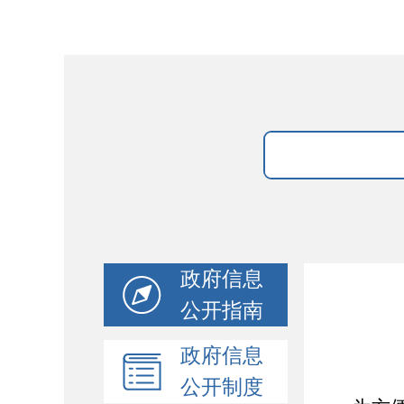
政府信息
公开指南
政府信息
公开制度