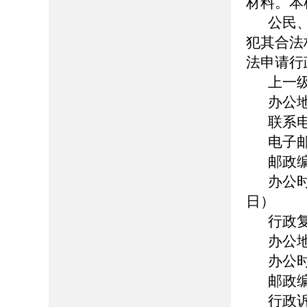
材料。本
公民
犯其合法
法申请行
上一
办公地
联系电话
电子邮箱
邮政编
办公时
日）
行政
办公
办公时
邮政编
行政