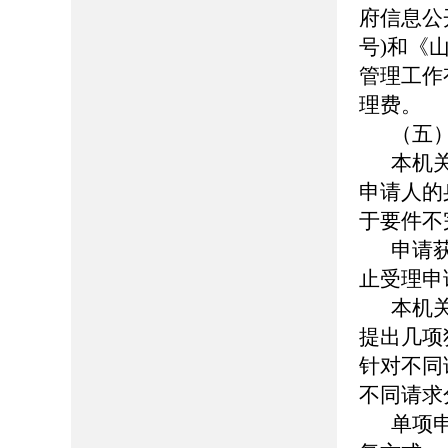
府信息公
号)和《
管理工作
理费。
（五
本机
申请人的
于要件不
申请
止受理申
本机
提出几项
针对不同
不同请求
单项