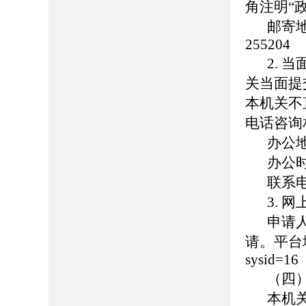
角注明“
邮寄
255204
2.
关当面提
本机关不
电话咨
办公
办公时间
联系电话
3. 
申请
请。平台地址：h
sysid=16
（四
本机