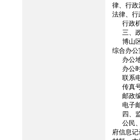
律、行政
法律、
行政
三、
博山
综合办公
办公
办公时间
联系电话
传真号码
邮政编码
电子邮箱
四、
公民
府信息记