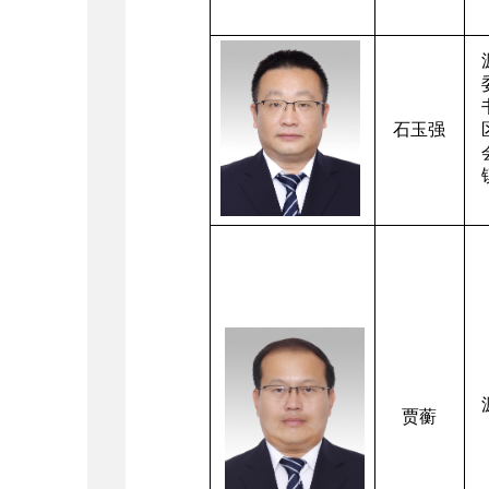
石玉强
贾蘅