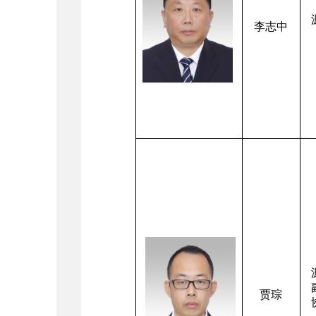
李志中
贾琮