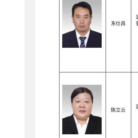
东仕昌
陈立云