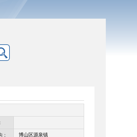
：
博山区源泉镇
构：