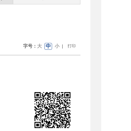
中
字号：
大
小
|
打印