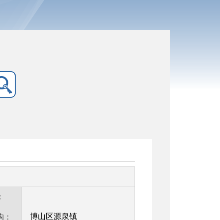
：
博山区源泉镇
构：