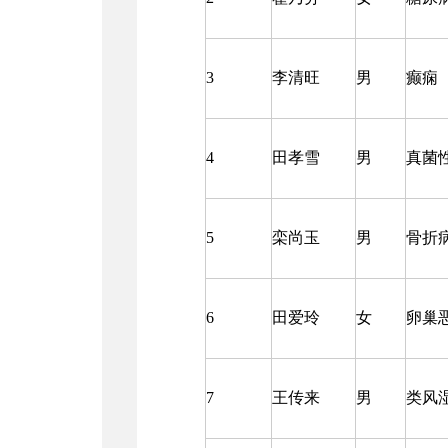
3
李清旺
男
癫痫
4
田孝雪
男
真菌
5
栾尚玉
男
骨折
6
田爱玲
女
卵巢
7
王传来
男
类风