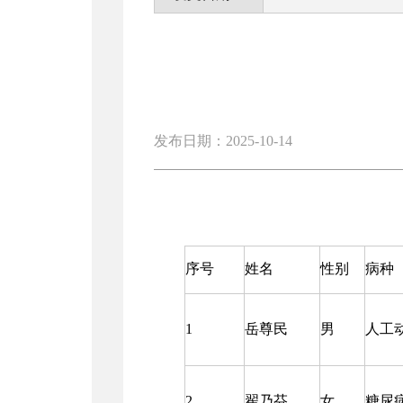
发布日期：2025-10-14
序号
姓名
性别
病种
1
岳尊民
男
人工
2
翟乃芬
女
糖尿