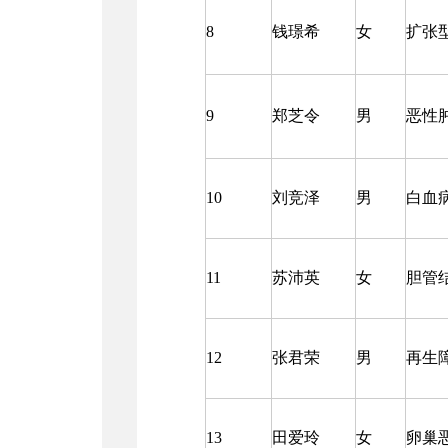
8
钱璟希
女
扩张
9
郑芝令
男
恶性
10
刘竞泽
男
白血
11
苏沛英
女
胆管
12
张君荣
男
再生
13
田爱玲
女
卵巢