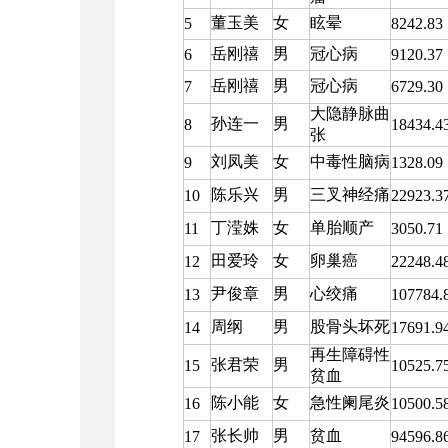
董玉美
女
眩晕
5
8242.83
岳刚禧
男
冠心病
6
9120.37
岳刚禧
男
冠心病
7
6729.30
大隐静脉曲
孙连一
男
8
18434.4
张
刘凤美
女
中毒性脑病
9
1328.09
陈乐兴
男
三叉神经痛
10
22923.3
丁滢姝
女
单胎顺产
11
3050.71
田爱玲
女
卵巢癌
12
22248.4
尹俊章
男
心绞痛
13
107784.
周纲
男
股骨头坏死
14
17691.9
再生障碍性
张君荣
男
15
10525.7
贫血
陈小能
女
急性阑尾炎
16
10500.5
张长帅
男
贫血
17
94596.8