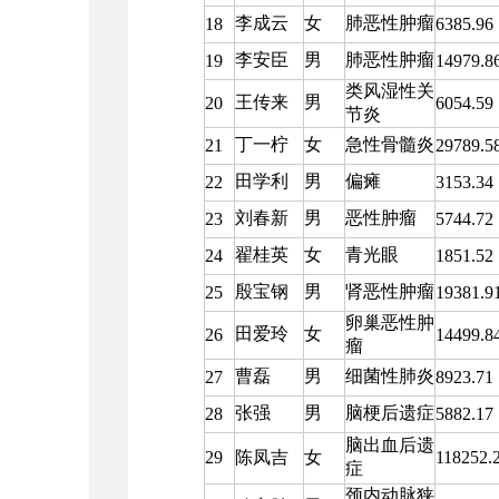
李成云
女
肺恶性肿瘤
18
6385.96
李安臣
男
肺恶性肿瘤
19
14979.8
类风湿性关
王传来
男
20
6054.59
节炎
丁一柠
女
急性骨髓炎
21
29789.5
田学利
男
偏瘫
22
3153.34
刘春新
男
恶性肿瘤
23
5744.72
翟桂英
女
青光眼
24
1851.52
殷宝钢
男
肾恶性肿瘤
25
19381.9
卵巢恶性肿
田爱玲
女
26
14499.8
瘤
曹磊
男
细菌性肺炎
27
8923.71
张强
男
脑梗后遗症
28
5882.17
脑出血后遗
29
陈凤吉
女
118252.
症
颈内动脉狭