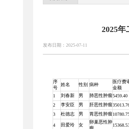
202
发布日期：2025-07-11
序
医疗费
姓名
性别
病种
号
金额
刘春新
男
肺恶性肿瘤
1
5459.40
李安臣
男
肝恶性肿瘤
2
35013.7
杜德志
男
胃恶性肿瘤
3
10780.7
卵巢恶性肿
田爱玲
女
4
15368.5
瘤